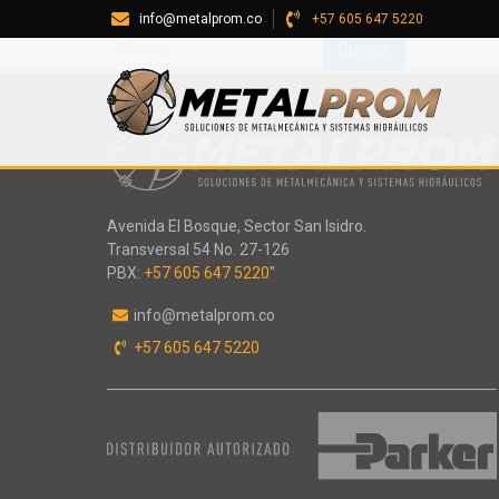
Sorry, no results were found.
info@metalprom.co
+57 605 647 5220
Buscar:
Avenida El Bosque, Sector San Isidro.
Transversal 54 No. 27-126
PBX:
+57 605 647 5220
"
info@metalprom.co
+57 605 647 5220