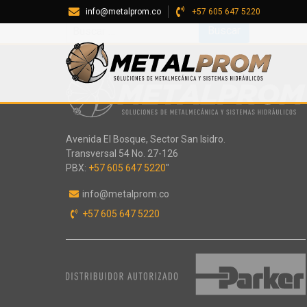
Sorry, no results were found.
info@metalprom.co
+57 605 647 5220
Buscar:
Avenida El Bosque, Sector San Isidro.
Transversal 54 No. 27-126
PBX:
+57 605 647 5220
"
info@metalprom.co
+57 605 647 5220