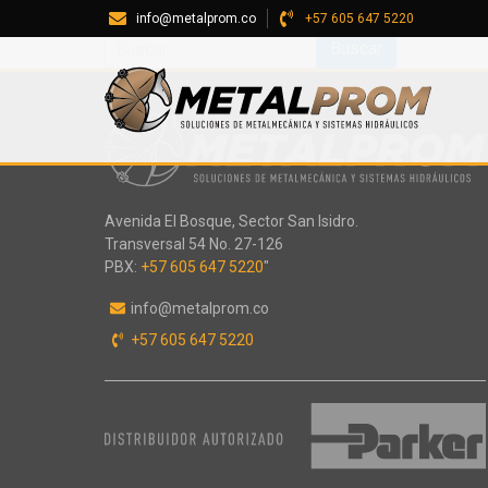
Sorry, no results were found.
info@metalprom.co
+57 605 647 5220
Buscar:
Avenida El Bosque, Sector San Isidro.
Transversal 54 No. 27-126
PBX:
+57 605 647 5220
"
info@metalprom.co
+57 605 647 5220